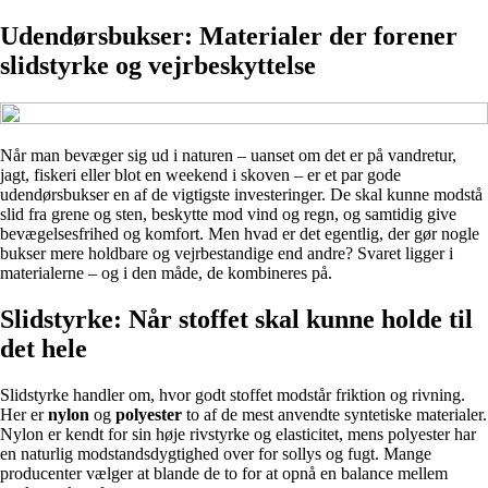
Udendørsbukser: Materialer der forener
slidstyrke og vejrbeskyttelse
Når man bevæger sig ud i naturen – uanset om det er på vandretur,
jagt, fiskeri eller blot en weekend i skoven – er et par gode
udendørsbukser en af de vigtigste investeringer. De skal kunne modstå
slid fra grene og sten, beskytte mod vind og regn, og samtidig give
bevægelsesfrihed og komfort. Men hvad er det egentlig, der gør nogle
bukser mere holdbare og vejrbestandige end andre? Svaret ligger i
materialerne – og i den måde, de kombineres på.
Slidstyrke: Når stoffet skal kunne holde til
det hele
Slidstyrke handler om, hvor godt stoffet modstår friktion og rivning.
Her er
nylon
og
polyester
to af de mest anvendte syntetiske materialer.
Nylon er kendt for sin høje rivstyrke og elasticitet, mens polyester har
en naturlig modstandsdygtighed over for sollys og fugt. Mange
producenter vælger at blande de to for at opnå en balance mellem