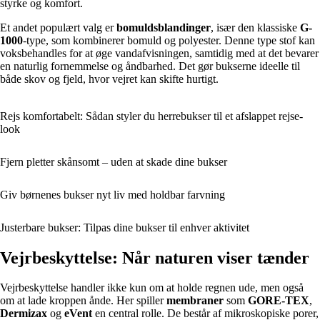
styrke og komfort.
Et andet populært valg er
bomuldsblandinger
, især den klassiske
G-
1000
-type, som kombinerer bomuld og polyester. Denne type stof kan
voksbehandles for at øge vandafvisningen, samtidig med at det bevarer
en naturlig fornemmelse og åndbarhed. Det gør bukserne ideelle til
både skov og fjeld, hvor vejret kan skifte hurtigt.
Rejs komfortabelt: Sådan styler du herrebukser til et afslappet rejse-
look
Fjern pletter skånsomt – uden at skade dine bukser
Giv børnenes bukser nyt liv med holdbar farvning
Justerbare bukser: Tilpas dine bukser til enhver aktivitet
Vejrbeskyttelse: Når naturen viser tænder
Vejrbeskyttelse handler ikke kun om at holde regnen ude, men også
om at lade kroppen ånde. Her spiller
membraner
som
GORE-TEX
,
Dermizax
og
eVent
en central rolle. De består af mikroskopiske porer,