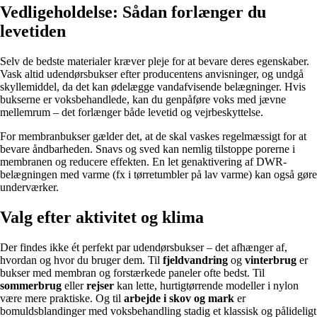
Vedligeholdelse: Sådan forlænger du
levetiden
Selv de bedste materialer kræver pleje for at bevare deres egenskaber.
Vask altid udendørsbukser efter producentens anvisninger, og undgå
skyllemiddel, da det kan ødelægge vandafvisende belægninger. Hvis
bukserne er voksbehandlede, kan du genpåføre voks med jævne
mellemrum – det forlænger både levetid og vejrbeskyttelse.
For membranbukser gælder det, at de skal vaskes regelmæssigt for at
bevare åndbarheden. Snavs og sved kan nemlig tilstoppe porerne i
membranen og reducere effekten. En let genaktivering af DWR-
belægningen med varme (fx i tørretumbler på lav varme) kan også gøre
underværker.
Valg efter aktivitet og klima
Der findes ikke ét perfekt par udendørsbukser – det afhænger af,
hvordan og hvor du bruger dem. Til
fjeldvandring
og
vinterbrug
er
bukser med membran og forstærkede paneler ofte bedst. Til
sommerbrug
eller
rejser
kan lette, hurtigtørrende modeller i nylon
være mere praktiske. Og til
arbejde i skov og mark
er
bomuldsblandinger med voksbehandling stadig et klassisk og pålideligt