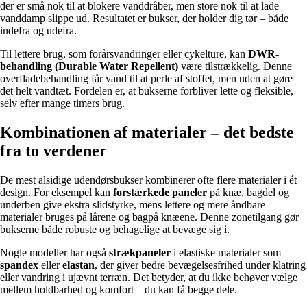
der er små nok til at blokere vanddråber, men store nok til at lade
vanddamp slippe ud. Resultatet er bukser, der holder dig tør – både
indefra og udefra.
Til lettere brug, som forårsvandringer eller cykelture, kan
DWR-
behandling (Durable Water Repellent)
være tilstrækkelig. Denne
overfladebehandling får vand til at perle af stoffet, men uden at gøre
det helt vandtæt. Fordelen er, at bukserne forbliver lette og fleksible,
selv efter mange timers brug.
Kombinationen af materialer – det bedste
fra to verdener
De mest alsidige udendørsbukser kombinerer ofte flere materialer i ét
design. For eksempel kan
forstærkede paneler
på knæ, bagdel og
underben give ekstra slidstyrke, mens lettere og mere åndbare
materialer bruges på lårene og bagpå knæene. Denne zonetilgang gør
bukserne både robuste og behagelige at bevæge sig i.
Nogle modeller har også
strækpaneler
i elastiske materialer som
spandex
eller
elastan
, der giver bedre bevægelsesfrihed under klatring
eller vandring i ujævnt terræn. Det betyder, at du ikke behøver vælge
mellem holdbarhed og komfort – du kan få begge dele.