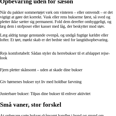
Opbevaring uden for sæson
Når du pakker sommertøjet væk om vinteren – eller omvendt – er det
vigtigt at gøre det korrekt. Vask eller rens bukserne først, så sved og
pletter ikke sætter sig permanent. Fold dem derefter omhyggeligt, og
læg dem i stofposer eller kasser med låg, der beskytter mod støv.
Læg aldrig tunge genstande ovenpå, og undgå fugtige kældre eller
lofter. Et tørt, mørkt skab er det bedste sted for langtidsopbevaring.
Rejs komfortabelt: Sådan styler du herrebukser til et afslappet rejse-
look
Fjern pletter skånsomt – uden at skade dine bukser
Giv børnenes bukser nyt liv med holdbar farvning
Justerbare bukser: Tilpas dine bukser til enhver aktivitet
Små vaner, stor forskel
At opbevare sarte bukser skånsomt handler i bund og grund om