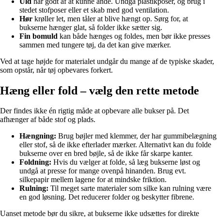
Uld
har godt af at kunne ånde. Undgå plastikposer, og brug i
stedet stofposer eller et skab med god ventilation.
Hør
krøller let, men tåler at blive hængt op. Sørg for, at
bukserne hænger glat, så folder ikke sætter sig.
Fin bomuld
kan både hænges og foldes, men bør ikke presses
sammen med tungere tøj, da det kan give mærker.
Ved at tage højde for materialet undgår du mange af de typiske skader,
som opstår, når tøj opbevares forkert.
Hæng eller fold – vælg den rette metode
Der findes ikke én rigtig måde at opbevare alle bukser på. Det
afhænger af både stof og plads.
Hængning:
Brug bøjler med klemmer, der har gummibelægning
eller stof, så de ikke efterlader mærker. Alternativt kan du folde
bukserne over en bred bøjle, så de ikke får skarpe kanter.
Foldning:
Hvis du vælger at folde, så læg bukserne løst og
undgå at presse for mange ovenpå hinanden. Brug evt.
silkepapir mellem lagene for at mindske friktion.
Rulning:
Til meget sarte materialer som silke kan rulning være
en god løsning. Det reducerer folder og beskytter fibrene.
Uanset metode bør du sikre, at bukserne ikke udsættes for direkte