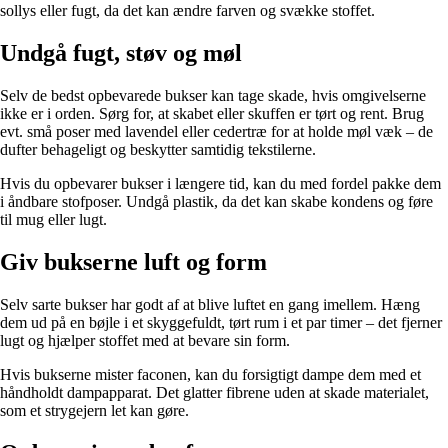
sollys eller fugt, da det kan ændre farven og svække stoffet.
Undgå fugt, støv og møl
Selv de bedst opbevarede bukser kan tage skade, hvis omgivelserne
ikke er i orden. Sørg for, at skabet eller skuffen er tørt og rent. Brug
evt. små poser med lavendel eller cedertræ for at holde møl væk – de
dufter behageligt og beskytter samtidig tekstilerne.
Hvis du opbevarer bukser i længere tid, kan du med fordel pakke dem
i åndbare stofposer. Undgå plastik, da det kan skabe kondens og føre
til mug eller lugt.
Giv bukserne luft og form
Selv sarte bukser har godt af at blive luftet en gang imellem. Hæng
dem ud på en bøjle i et skyggefuldt, tørt rum i et par timer – det fjerner
lugt og hjælper stoffet med at bevare sin form.
Hvis bukserne mister faconen, kan du forsigtigt dampe dem med et
håndholdt dampapparat. Det glatter fibrene uden at skade materialet,
som et strygejern let kan gøre.