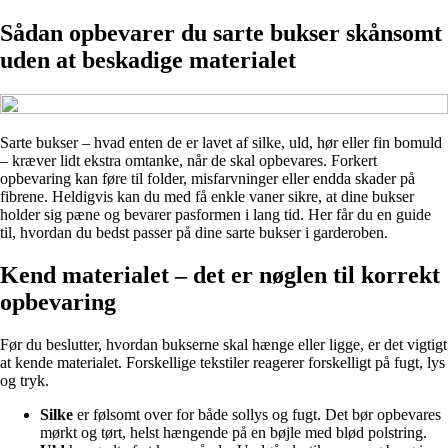
Sådan opbevarer du sarte bukser skånsomt
uden at beskadige materialet
Sarte bukser – hvad enten de er lavet af silke, uld, hør eller fin bomuld
– kræver lidt ekstra omtanke, når de skal opbevares. Forkert
opbevaring kan føre til folder, misfarvninger eller endda skader på
fibrene. Heldigvis kan du med få enkle vaner sikre, at dine bukser
holder sig pæne og bevarer pasformen i lang tid. Her får du en guide
til, hvordan du bedst passer på dine sarte bukser i garderoben.
Kend materialet – det er nøglen til korrekt
opbevaring
Før du beslutter, hvordan bukserne skal hænge eller ligge, er det vigtigt
at kende materialet. Forskellige tekstiler reagerer forskelligt på fugt, lys
og tryk.
Silke
er følsomt over for både sollys og fugt. Det bør opbevares
mørkt og tørt, helst hængende på en bøjle med blød polstring.