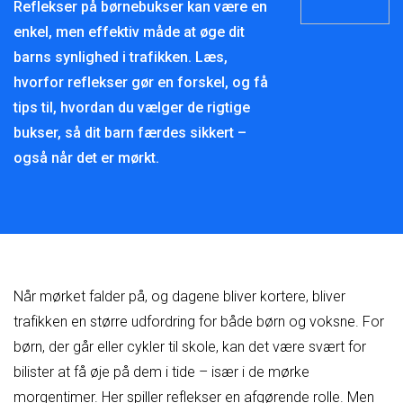
Reflekser på børnebukser kan være en
enkel, men effektiv måde at øge dit
barns synlighed i trafikken. Læs,
hvorfor reflekser gør en forskel, og få
tips til, hvordan du vælger de rigtige
bukser, så dit barn færdes sikkert –
også når det er mørkt.
Når mørket falder på, og dagene bliver kortere, bliver
trafikken en større udfordring for både børn og voksne. For
børn, der går eller cykler til skole, kan det være svært for
bilister at få øje på dem i tide – især i de mørke
morgentimer. Her spiller reflekser en afgørende rolle. Men