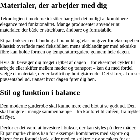
Materialer, der arbejder med dig
Teknologien i moderne tekstiler har gjort det muligt at kombinere
elegance med funktionalitet. Mange producenter anvender nu
materialer, der både er strækbare, åndbare og formstabile.
Et par bukser i en blanding af bomuld og elastan giver for eksempel en
klassisk overflade med fleksibilitet, mens uldblandinger med tekniske
fibre kan holde formen og temperaturregulere gennem hele dagen.
Hvis du bevæger dig meget i løbet af dagen – for eksempel cykler til
arbejde eller skifter mellem møder og transport – kan du med fordel
vælge et materiale, der er krølfrit og hurtigtørrende. Det sikrer, at du ser
præsentabel ud, uanset hvor dagen fører dig hen.
Stil og funktion i balance
Den moderne garderobe skal kunne mere end blot at se godt ud. Den
skal fungere i mange sammenhænge – fra kontoret til caféen, fra mødet
til flyet.
Derfor er det værd at investere i bukser, der kan styles på flere måder.
Et par mørke chinos kan for eksempel kombineres med skjorte og
blazer for et formelt look, eller med en striktrøje og sneakers for et