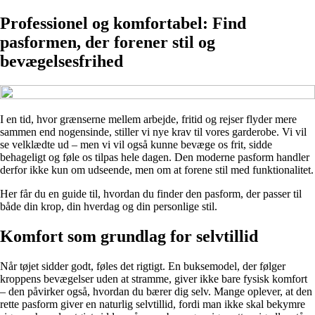
Professionel og komfortabel: Find
pasformen, der forener stil og
bevægelsesfrihed
I en tid, hvor grænserne mellem arbejde, fritid og rejser flyder mere
sammen end nogensinde, stiller vi nye krav til vores garderobe. Vi vil
se velklædte ud – men vi vil også kunne bevæge os frit, sidde
behageligt og føle os tilpas hele dagen. Den moderne pasform handler
derfor ikke kun om udseende, men om at forene stil med funktionalitet.
Her får du en guide til, hvordan du finder den pasform, der passer til
både din krop, din hverdag og din personlige stil.
Komfort som grundlag for selvtillid
Når tøjet sidder godt, føles det rigtigt. En buksemodel, der følger
kroppens bevægelser uden at stramme, giver ikke bare fysisk komfort
– den påvirker også, hvordan du bærer dig selv. Mange oplever, at den
rette pasform giver en naturlig selvtillid, fordi man ikke skal bekymre