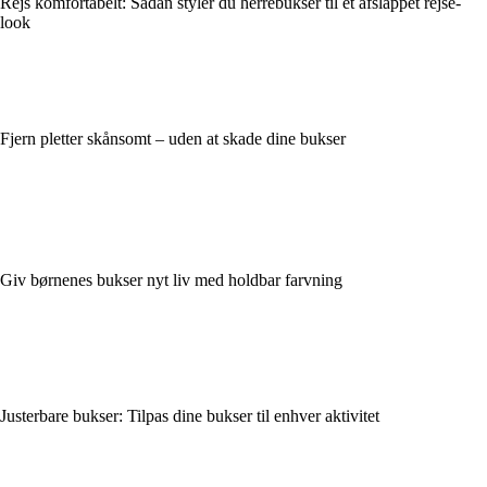
Rejs komfortabelt: Sådan styler du herrebukser til et afslappet rejse-
look
Fjern pletter skånsomt – uden at skade dine bukser
Giv børnenes bukser nyt liv med holdbar farvning
Justerbare bukser: Tilpas dine bukser til enhver aktivitet