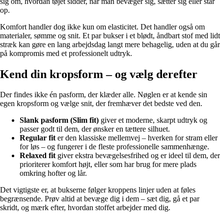
sig om, hvordan tøjet sidder, når man bevæger sig, sætter sig eller står
op.
Komfort handler dog ikke kun om elasticitet. Det handler også om
materialer, sømme og snit. Et par bukser i et blødt, åndbart stof med lidt
stræk kan gøre en lang arbejdsdag langt mere behagelig, uden at du går
på kompromis med et professionelt udtryk.
Kend din kropsform – og vælg derefter
Der findes ikke én pasform, der klæder alle. Nøglen er at kende sin
egen kropsform og vælge snit, der fremhæver det bedste ved den.
Slank pasform (Slim fit)
giver et moderne, skarpt udtryk og
passer godt til dem, der ønsker en tættere silhuet.
Regular fit
er den klassiske mellemvej – hverken for stram eller
for løs – og fungerer i de fleste professionelle sammenhænge.
Relaxed fit
giver ekstra bevægelsesfrihed og er ideel til dem, der
prioriterer komfort højt, eller som har brug for mere plads
omkring hofter og lår.
Det vigtigste er, at bukserne følger kroppens linjer uden at føles
begrænsende. Prøv altid at bevæge dig i dem – sæt dig, gå et par
skridt, og mærk efter, hvordan stoffet arbejder med dig.