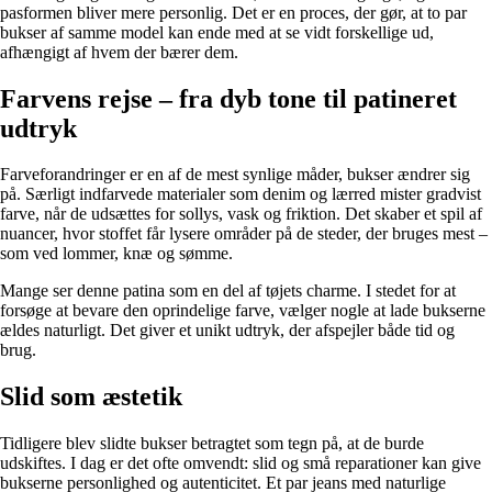
pasformen bliver mere personlig. Det er en proces, der gør, at to par
bukser af samme model kan ende med at se vidt forskellige ud,
afhængigt af hvem der bærer dem.
Farvens rejse – fra dyb tone til patineret
udtryk
Farveforandringer er en af de mest synlige måder, bukser ændrer sig
på. Særligt indfarvede materialer som denim og lærred mister gradvist
farve, når de udsættes for sollys, vask og friktion. Det skaber et spil af
nuancer, hvor stoffet får lysere områder på de steder, der bruges mest –
som ved lommer, knæ og sømme.
Mange ser denne patina som en del af tøjets charme. I stedet for at
forsøge at bevare den oprindelige farve, vælger nogle at lade bukserne
ældes naturligt. Det giver et unikt udtryk, der afspejler både tid og
brug.
Slid som æstetik
Tidligere blev slidte bukser betragtet som tegn på, at de burde
udskiftes. I dag er det ofte omvendt: slid og små reparationer kan give
bukserne personlighed og autenticitet. Et par jeans med naturlige