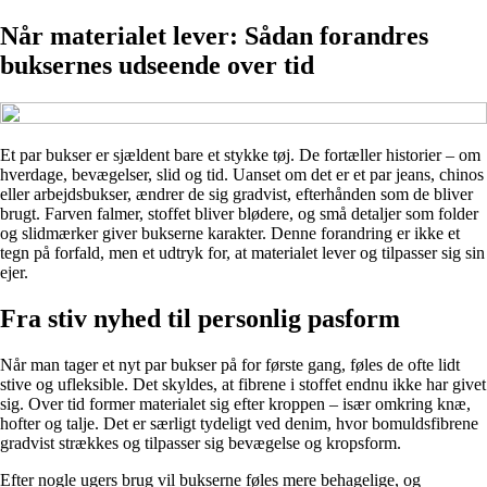
Når materialet lever: Sådan forandres
buksernes udseende over tid
Et par bukser er sjældent bare et stykke tøj. De fortæller historier – om
hverdage, bevægelser, slid og tid. Uanset om det er et par jeans, chinos
eller arbejdsbukser, ændrer de sig gradvist, efterhånden som de bliver
brugt. Farven falmer, stoffet bliver blødere, og små detaljer som folder
og slidmærker giver bukserne karakter. Denne forandring er ikke et
tegn på forfald, men et udtryk for, at materialet lever og tilpasser sig sin
ejer.
Fra stiv nyhed til personlig pasform
Når man tager et nyt par bukser på for første gang, føles de ofte lidt
stive og ufleksible. Det skyldes, at fibrene i stoffet endnu ikke har givet
sig. Over tid former materialet sig efter kroppen – især omkring knæ,
hofter og talje. Det er særligt tydeligt ved denim, hvor bomuldsfibrene
gradvist strækkes og tilpasser sig bevægelse og kropsform.
Efter nogle ugers brug vil bukserne føles mere behagelige, og