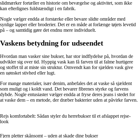
slidmærker fortæller en historie om bevægelse og aktivitet, som ikke
kan efterlignes fuldstændigt i en fabrik.
Nogle vælger endda at forstærke eller bevare slidte områder med
synlige lapper eller broderier. Det er en måde at forlænge tøjets levetid
på – og samtidig gøre det endnu mere individuelt.
Vaskens betydning for udseendet
Hvordan man vasker sine bukser, har stor indflydelse på, hvordan de
udvikler sig over tid. Hyppig vask kan få farven til at falme hurtigere
og stoffet til at miste sin struktur. Omvendt kan for sjælden vask give
en uønsket stivhed eller lugt.
For mange materialer, især denim, anbefales det at vaske så sjældent
som muligt og i koldt vand. Det bevarer fibrenes styrke og farvens
dybde. Nogle entusiaster vælger endda at fryse deres jeans i stedet for
at vaske dem – en metode, der dræber bakterier uden at påvirke farven.
Rejs komfortabelt: Sådan styler du herrebukser til et afslappet rejse-
look
Fjern pletter skånsomt – uden at skade dine bukser