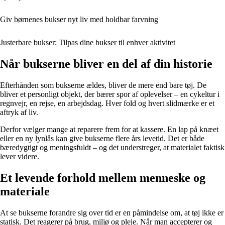
Giv børnenes bukser nyt liv med holdbar farvning
Justerbare bukser: Tilpas dine bukser til enhver aktivitet
Når bukserne bliver en del af din historie
Efterhånden som bukserne ældes, bliver de mere end bare tøj. De
bliver et personligt objekt, der bærer spor af oplevelser – en cykeltur i
regnvejr, en rejse, en arbejdsdag. Hver fold og hvert slidmærke er et
aftryk af liv.
Derfor vælger mange at reparere frem for at kassere. En lap på knæet
eller en ny lynlås kan give bukserne flere års levetid. Det er både
bæredygtigt og meningsfuldt – og det understreger, at materialet faktisk
lever videre.
Et levende forhold mellem menneske og
materiale
At se bukserne forandre sig over tid er en påmindelse om, at tøj ikke er
statisk. Det reagerer på brug, miljø og pleje. Når man accepterer og