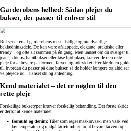
Garderobens helhed: Sådan plejer du
bukser, der passer til enhver stil
Bukser er en af garderobens mest alsidige og uundværlige
beklædningsdele. De kan være afslappede, elegante, praktiske eller
trendy – og ofte alt sammen på én gang. Men uanset om du sværger til
jeans, chinos, habitbukser eller løse hørbukser, kræver de den rette
pleje for at bevare pasformen, farven og udtrykket. Her får du en guide
til, hvordan du passer på dine bukser, så de holder længere og altid ser
velplejede ud – uanset stil og anledning.
Kend materialet – det er nøglen til den
rette pleje
Forskellige buksetyper kræver forskellig behandling. Det første skridt
er derfor at kende materialet.
Bomuld og denim
: Tåler som regel maskinvask, men vask ved
lav temperatur og undgå tørretumbler for at bevare farven og