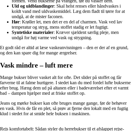
formen. Vend bukserne på vrangen, før du vasker dem.
Uld og uldblandinger
: Skal helst renses eller håndvaskes i
koldt vand med uldvaskemiddel. Læg dem fladt til tørre for at
undgå, at de mister faconen.
Hør
: Krøller let, men det er en del af charmen. Vask ved lav
temperatur og stryg, mens stoffet stadig er let fugtigt.
Syntetiske materialer
: Kræver sjældent særlig pleje, men
undgå for høj varme ved vask og strygning.
Et godt råd er altid at læse vaskeanvisningen – den er der af en grund,
og den kan spare dig for mange ærgrelser.
Vask mindre – luft mere
Mange bukser bliver vasket alt for ofte. Det slider på stoffet og får
farverne til at falme hurtigere. I stedet kan du med fordel lufte bukserne
efter brug. Hæng dem ud på altanen eller i badeværelset efter et varmt
bad – dampen hjælper med at friske stoffet op.
Jeans og mørke bukser kan ofte bruges mange gange, før de behøver
en vask. Hvis de får en plet, så prøv at fjerne den lokalt med en fugtig
klud i stedet for at smide hele buksen i maskinen.
Rejs komfortabelt: Sådan styler du herrebukser til et afslappet rejse-