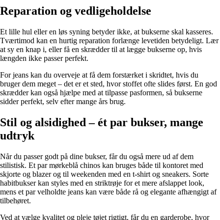
Reparation og vedligeholdelse
Et lille hul eller en løs syning betyder ikke, at bukserne skal kasseres.
Tværtimod kan en hurtig reparation forlænge levetiden betydeligt. Lær
at sy en knap i, eller få en skrædder til at lægge bukserne op, hvis
længden ikke passer perfekt.
For jeans kan du overveje at få dem forstærket i skridtet, hvis du
bruger dem meget – det er et sted, hvor stoffet ofte slides først. En god
skrædder kan også hjælpe med at tilpasse pasformen, så bukserne
sidder perfekt, selv efter mange års brug.
Stil og alsidighed – ét par bukser, mange
udtryk
Når du passer godt på dine bukser, får du også mere ud af dem
stilistisk. Et par mørkeblå chinos kan bruges både til kontoret med
skjorte og blazer og til weekenden med en t-shirt og sneakers. Sorte
habitbukser kan styles med en striktrøje for et mere afslappet look,
mens et par velholdte jeans kan være både rå og elegante afhængigt af
tilbehøret.
Ved at vælge kvalitet og pleje tøjet rigtigt, får du en garderobe, hvor