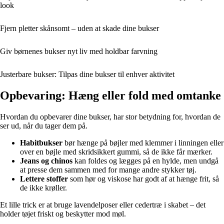
look
Fjern pletter skånsomt – uden at skade dine bukser
Giv børnenes bukser nyt liv med holdbar farvning
Justerbare bukser: Tilpas dine bukser til enhver aktivitet
Opbevaring: Hæng eller fold med omtanke
Hvordan du opbevarer dine bukser, har stor betydning for, hvordan de
ser ud, når du tager dem på.
Habitbukser
bør hænge på bøjler med klemmer i linningen eller
over en bøjle med skridsikkert gummi, så de ikke får mærker.
Jeans og chinos
kan foldes og lægges på en hylde, men undgå
at presse dem sammen med for mange andre stykker tøj.
Lettere stoffer
som hør og viskose har godt af at hænge frit, så
de ikke krøller.
Et lille trick er at bruge lavendelposer eller cedertræ i skabet – det
holder tøjet friskt og beskytter mod møl.