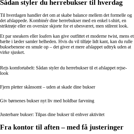
Sådan styler du herrebukser til hverdag
Til hverdagen handler det om at skabe balance mellem det formelle og
det afslappede. Kombinér dine herrebukser med en enkel t-shirt, en
striktrøje eller en oversize skjorte for et ubesværet, men stilrent look.
Et par sneakers eller loafers kan give outfittet et moderne twist, mens et
bælte i læder samler helheden. Hvis du vil tilføje lidt kant, kan du rulle
buksebenene en smule op – det giver et mere afslappet udtryk uden at
virke sjusket.
Rejs komfortabelt: Sådan styler du herrebukser til et afslappet rejse-
look
Fjern pletter skånsomt – uden at skade dine bukser
Giv børnenes bukser nyt liv med holdbar farvning
Justerbare bukser: Tilpas dine bukser til enhver aktivitet
Fra kontor til aften – med få justeringer