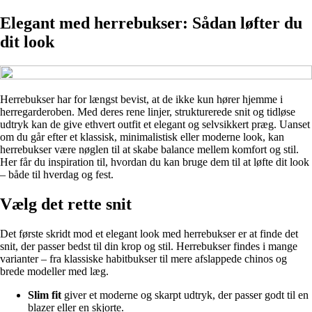
Elegant med herrebukser: Sådan løfter du
dit look
Herrebukser har for længst bevist, at de ikke kun hører hjemme i
herregarderoben. Med deres rene linjer, strukturerede snit og tidløse
udtryk kan de give ethvert outfit et elegant og selvsikkert præg. Uanset
om du går efter et klassisk, minimalistisk eller moderne look, kan
herrebukser være nøglen til at skabe balance mellem komfort og stil.
Her får du inspiration til, hvordan du kan bruge dem til at løfte dit look
– både til hverdag og fest.
Vælg det rette snit
Det første skridt mod et elegant look med herrebukser er at finde det
snit, der passer bedst til din krop og stil. Herrebukser findes i mange
varianter – fra klassiske habitbukser til mere afslappede chinos og
brede modeller med læg.
Slim fit
giver et moderne og skarpt udtryk, der passer godt til en
blazer eller en skjorte.