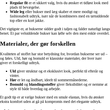
Regular fit
er et sikkert valg, hvis du ønsker et tidløst look med
plads til bevægelse.
Wide leg
eller bukser med læg skaber et mere modigt og
fashionabelt udtryk, især når de kombineres med en tætsiddende
top eller en kort jakke.
Det vigtigste er, at bukserne sidder godt i taljen og falder naturligt langs
benet. Et par velsiddende bukser kan løfte selv den mest enkle overdel.
Materialer, der gør forskellen
Kvaliteten af stoffet har stor betydning for, hvordan bukserne ser ud –
og føles. Uld, hør og bomuld er klassiske materialer, der hver især
giver et forskelligt udtryk.
Uld
giver struktur og et eksklusivt look, perfekt til efterår og
vinter.
Hør
er let og åndbart, ideelt til sommermånederne.
Bomuld
og
blandingsstoffer
giver fleksibilitet og er nemme at
style til både hverdag og arbejde.
Et godt tip er at vælge bukser med en smule elastan, hvis du ønsker
ekstra komfort uden at gå på kompromis med det elegante udtryk.