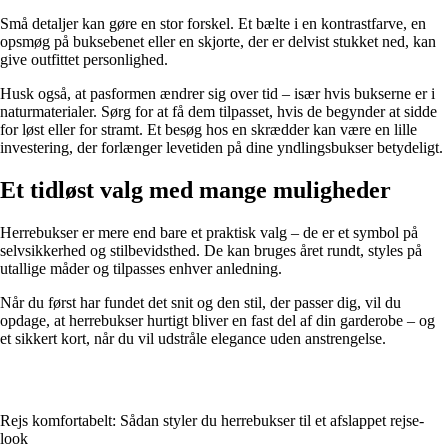
Små detaljer kan gøre en stor forskel. Et bælte i en kontrastfarve, en
opsmøg på buksebenet eller en skjorte, der er delvist stukket ned, kan
give outfittet personlighed.
Husk også, at pasformen ændrer sig over tid – især hvis bukserne er i
naturmaterialer. Sørg for at få dem tilpasset, hvis de begynder at sidde
for løst eller for stramt. Et besøg hos en skrædder kan være en lille
investering, der forlænger levetiden på dine yndlingsbukser betydeligt.
Et tidløst valg med mange muligheder
Herrebukser er mere end bare et praktisk valg – de er et symbol på
selvsikkerhed og stilbevidsthed. De kan bruges året rundt, styles på
utallige måder og tilpasses enhver anledning.
Når du først har fundet det snit og den stil, der passer dig, vil du
opdage, at herrebukser hurtigt bliver en fast del af din garderobe – og
et sikkert kort, når du vil udstråle elegance uden anstrengelse.
Rejs komfortabelt: Sådan styler du herrebukser til et afslappet rejse-
look