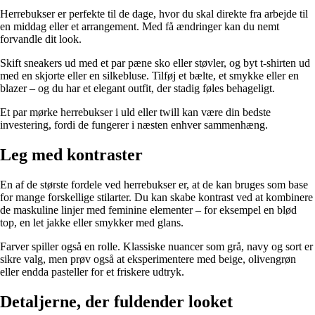
Herrebukser er perfekte til de dage, hvor du skal direkte fra arbejde til
en middag eller et arrangement. Med få ændringer kan du nemt
forvandle dit look.
Skift sneakers ud med et par pæne sko eller støvler, og byt t-shirten ud
med en skjorte eller en silkebluse. Tilføj et bælte, et smykke eller en
blazer – og du har et elegant outfit, der stadig føles behageligt.
Et par mørke herrebukser i uld eller twill kan være din bedste
investering, fordi de fungerer i næsten enhver sammenhæng.
Leg med kontraster
En af de største fordele ved herrebukser er, at de kan bruges som base
for mange forskellige stilarter. Du kan skabe kontrast ved at kombinere
de maskuline linjer med feminine elementer – for eksempel en blød
top, en let jakke eller smykker med glans.
Farver spiller også en rolle. Klassiske nuancer som grå, navy og sort er
sikre valg, men prøv også at eksperimentere med beige, olivengrøn
eller endda pasteller for et friskere udtryk.
Detaljerne, der fuldender looket